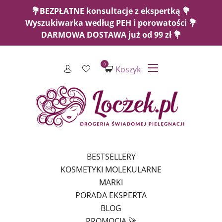
💐BEZPŁATNE konsultacje z ekspertką 💐
Wyszukiwarka według PEH i porowatości 💐
DARMOWA DOSTAWA już od 99 zł 💐
0
Koszyk
BESTSELLERY
KOSMETYKI MOLEKULARNE
MARKI
PORADA EKSPERTA
BLOG
PROMOCJA 🚀