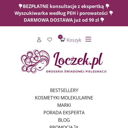
💐BEZPŁATNE konsultacje z ekspertką 💐
Wyszukiwarka według PEH i porowatości 💐
DARMOWA DOSTAWA już od 99 zł 💐
0
Koszyk
BESTSELLERY
KOSMETYKI MOLEKULARNE
MARKI
PORADA EKSPERTA
BLOG
PROMOCJA 🚀