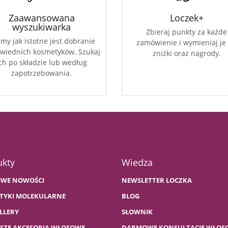
Zaawansowana
Loczek+
wyszukiwarka
Zbieraj punkty za każde
my jak istotne jest dobranie
zamówienie i wymieniaj je
wiednich kosmetyków. Szukaj
zniżki oraz nagrody.
ch po składzie lub według
zapotrzebowania.
ukty
Wiedza
WE NOWOŚCI
NEWSLETTER LOCZKA
TYKI MOLEKULARNE
BLOG
LLERY
SŁOWNIK
PSZE AKCESORIA WŁOSOWE
DARMOWE KONSULTACJE WŁOS