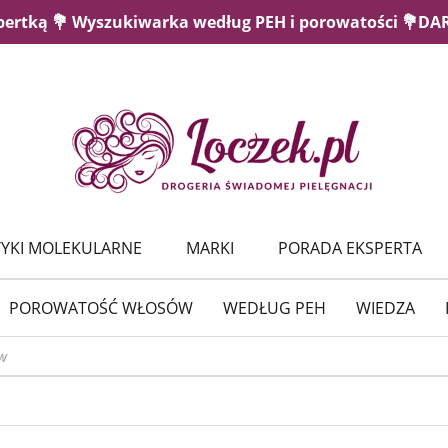
pertką 💐 Wyszukiwarka według PEH i porowatości 💐D
YKI MOLEKULARNE
MARKI
PORADA EKSPERTA
POROWATOŚĆ WŁOSÓW
WEDŁUG PEH
WIEDZA