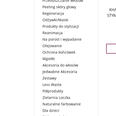
Przetłuszczanie włosów
Peeling skóry głowy
KHA
Regeneracja
STY
Odżywki/Maski
Produkty do stylizacji
Reanimacja
Na porost i wypadanie
Olejowanie
Ochrona końcówek
Mgiełki
Akcesoria do włosów
Jedwabne Akcesoria
Zestawy
Less Waste
Półprodukty
Zielarnia Loczka
Naturalne farbowanie
Dla dzieci