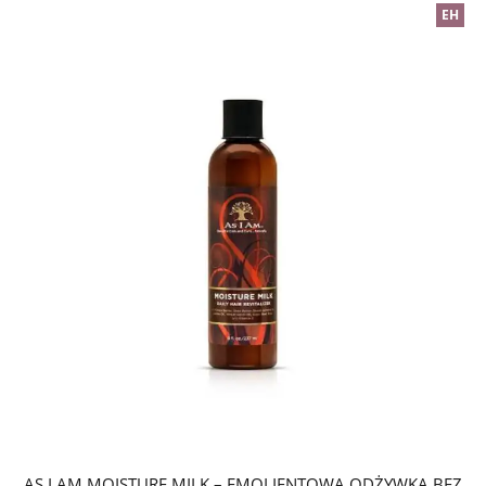
EH
AS I AM MOISTURE MILK – EMOLIENTOWA ODŻYWKA BEZ