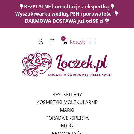
💐BEZPŁATNE konsultacje z ekspertką 💐
Wyszukiwarka według PEH i porowatości 💐
DARMOWA DOSTAWA już od 99 zł 💐
0
Koszyk
BESTSELLERY
KOSMETYKI MOLEKULARNE
MARKI
PORADA EKSPERTA
BLOG
PROMOCJA 🚀