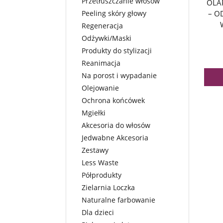
Przetłuszczanie włosów
OLA
Peeling skóry głowy
– O
Regeneracja
Odżywki/Maski
Produkty do stylizacji
Reanimacja
Na porost i wypadanie
Olejowanie
Ochrona końcówek
Mgiełki
Akcesoria do włosów
Jedwabne Akcesoria
Zestawy
Less Waste
Półprodukty
Zielarnia Loczka
Naturalne farbowanie
Dla dzieci