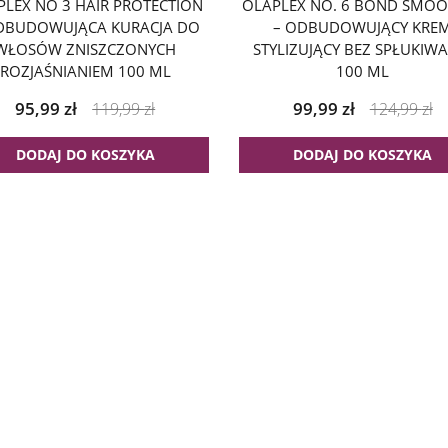
PLEX NO 3 HAIR PROTECTION
OLAPLEX NO. 6 BOND SMOO
DBUDOWUJĄCA KURACJA DO
– ODBUDOWUJĄCY KRE
WŁOSÓW ZNISZCZONYCH
STYLIZUJĄCY BEZ SPŁUKIW
ROZJAŚNIANIEM 100 ML
100 ML
95,99
zł
99,99
zł
119,99
zł
124,99
zł
DODAJ DO KOSZYKA
DODAJ DO KOSZYKA