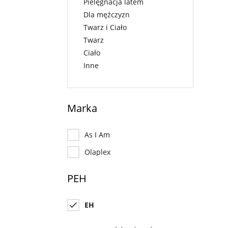
Pielęgnacja latem
Dla mężczyzn
Twarz i Ciało
Twarz
Ciało
Inne
Marka
As I Am
Olaplex
PEH
EH