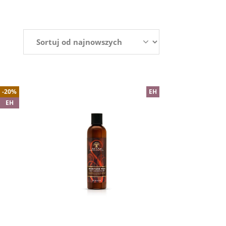
-20%
EH
EH