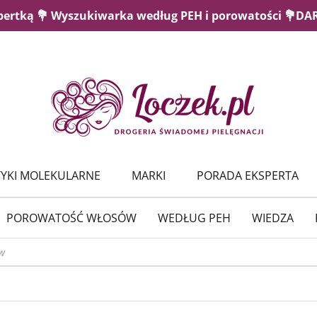
pertką 💐 Wyszukiwarka według PEH i porowatości 💐D
YKI MOLEKULARNE
MARKI
PORADA EKSPERTA
POROWATOŚĆ WŁOSÓW
WEDŁUG PEH
WIEDZA