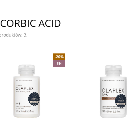
CORBIC ACID
 produktów: 3.
-20%
EH