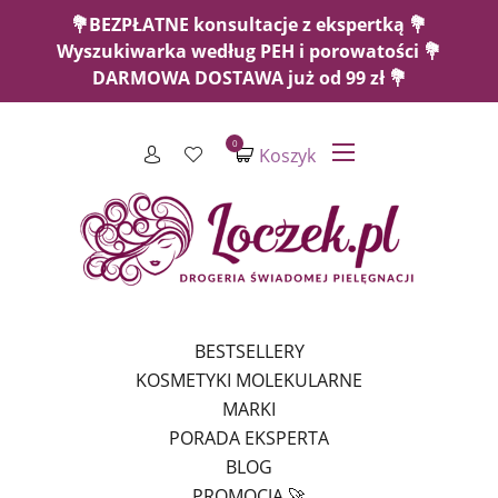
💐BEZPŁATNE konsultacje z ekspertką 💐
Wyszukiwarka według PEH i porowatości 💐
DARMOWA DOSTAWA już od 99 zł 💐
0
Koszyk
BESTSELLERY
KOSMETYKI MOLEKULARNE
MARKI
PORADA EKSPERTA
BLOG
PROMOCJA 🚀