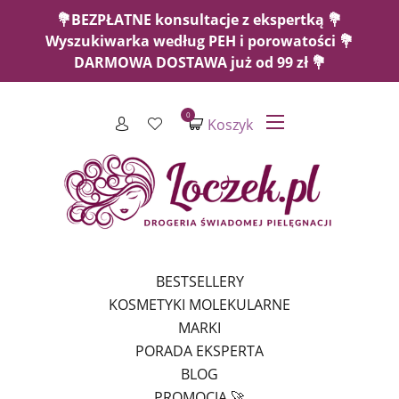
💐BEZPŁATNE konsultacje z ekspertką 💐
Wyszukiwarka według PEH i porowatości 💐
DARMOWA DOSTAWA już od 99 zł 💐
0
Koszyk
BESTSELLERY
KOSMETYKI MOLEKULARNE
MARKI
PORADA EKSPERTA
BLOG
PROMOCJA 🚀