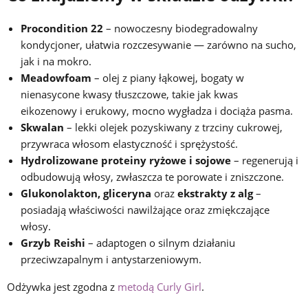
Procondition 22
– nowoczesny biodegradowalny
kondycjoner, ułatwia rozczesywanie — zarówno na sucho,
jak i na mokro.
Meadowfoam
– olej z piany łąkowej, bogaty w
nienasycone kwasy tłuszczowe, takie jak kwas
eikozenowy i erukowy, mocno wygładza i dociąża pasma.
Skwalan
– lekki olejek pozyskiwany z trzciny cukrowej,
przywraca włosom elastyczność i sprężystość.
Hydrolizowane proteiny ryżowe i sojowe
– regenerują i
odbudowują włosy, zwłaszcza te porowate i zniszczone.
Glukonolakton, gliceryna
oraz
ekstrakty z alg
–
posiadają właściwości nawilżające oraz zmiękczające
włosy.
Grzyb
Reishi
– adaptogen o silnym działaniu
przeciwzapalnym i antystarzeniowym.
Odżywka jest zgodna z
metodą Curly Girl
.