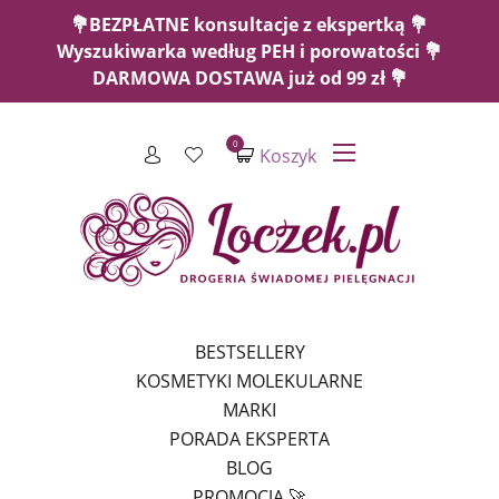
💐BEZPŁATNE konsultacje z ekspertką 💐
Wyszukiwarka według PEH i porowatości 💐
DARMOWA DOSTAWA już od 99 zł 💐
0
Koszyk
BESTSELLERY
KOSMETYKI MOLEKULARNE
MARKI
PORADA EKSPERTA
BLOG
PROMOCJA 🚀