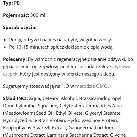
Typ:
PEH
Pojemność:
300 ml
Sposób użycia:
Porcję odżywki nanieś na umyte, wilgotne włosy.
Po 10-15 minutach spłucz dokładnie ciepłą wodą.
Polecamy!
By wzmocnić regeneracyjne działanie odżywki, po
jej nałożeniu, ogrzej włosy ciepłem suszarki i załóż
satynowy
czepek
, który jest dostępny w ofercie naszego sklepu.
Sugerujemy stosować ją na 1.O w
metodzie OMO
.
Skład INCI:
Aqua, Cetearyl Alcohol, Brassicamidopropyl
Dimethylamine, Squalane, Cetyl Esters, Limnanthes Alba
(Meadowfoam) Seed Oil, Ethyl Olivate, Glyceryl Stearate,
Hydrolyzed Rice Bran Protein, Hydrolyzed Soy Protein,
Kappaphycus Alvarezii Extract, Ganoderma Lucidum
(Mushroom) Extract, Laminaria Saccharina Extract, Glycine,