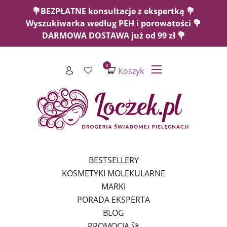
💐BEZPŁATNE konsultacje z ekspertką 💐
Wyszukiwarka według PEH i porowatości 💐
DARMOWA DOSTAWA już od 99 zł 💐
0
Koszyk
BESTSELLERY
KOSMETYKI MOLEKULARNE
MARKI
PORADA EKSPERTA
BLOG
PROMOCJA 🚀