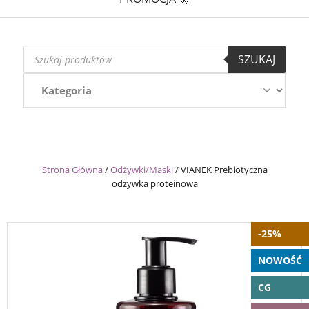
Wyszukiwarka
SZUKAJ
produktów
Strona Główna
/
Odżywki/Maski
/
VIANEK Prebiotyczna
odżywka proteinowa
-25%
NOWOŚĆ
CG