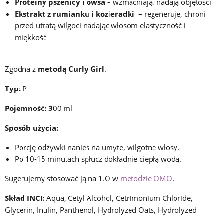
Proteiny pszenicy i owsa
– wzmacniają, nadają objętości
Ekstrakt z rumianku i kozieradki
– regeneruje, chroni
przed utratą wilgoci nadając włosom elastyczność i
miękkość
Zgodna z
metodą Curly Girl
.
Typ:
P
Pojemność: 3
00 ml
Sposób użycia:
Porcję odżywki nanieś na umyte, wilgotne włosy.
Po 10-15 minutach spłucz dokładnie ciepłą wodą.
Sugerujemy stosować ją na 1.O w
metodzie OMO
.
Skład INCI:
Aqua, Cetyl Alcohol, Cetrimonium Chloride,
Glycerin, Inulin, Panthenol, Hydrolyzed Oats, Hydrolyzed