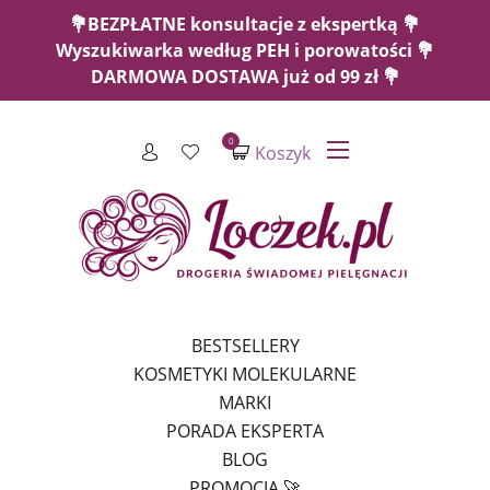
💐BEZPŁATNE konsultacje z ekspertką 💐
Wyszukiwarka według PEH i porowatości 💐
DARMOWA DOSTAWA już od 99 zł 💐
0
Koszyk
BESTSELLERY
KOSMETYKI MOLEKULARNE
MARKI
PORADA EKSPERTA
BLOG
PROMOCJA 🚀