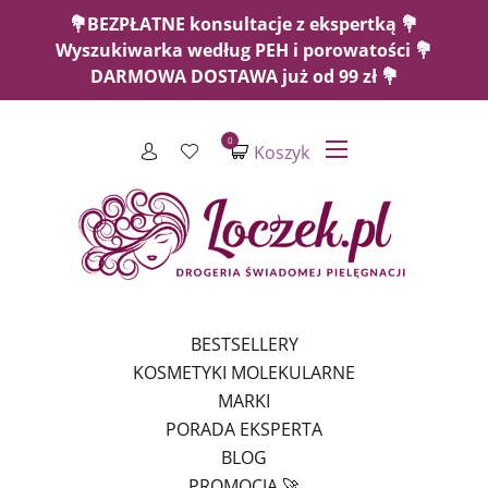
💐BEZPŁATNE konsultacje z ekspertką 💐
Wyszukiwarka według PEH i porowatości 💐
DARMOWA DOSTAWA już od 99 zł 💐
0
Koszyk
BESTSELLERY
KOSMETYKI MOLEKULARNE
MARKI
PORADA EKSPERTA
BLOG
PROMOCJA 🚀