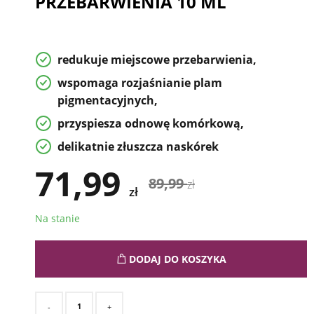
PRZEBARWIENIA 10 ML
redukuje miejscowe przebarwienia,
wspomaga rozjaśnianie plam
pigmentacyjnych,
przyspiesza odnowę komórkową,
delikatnie złuszcza naskórek
71,99
89,99
zł
zł
Na stanie
DODAJ DO KOSZYKA
-
+