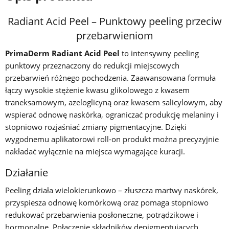
Radiant Acid Peel – Punktowy peeling przeciw
przebarwieniom
PrimaDerm Radiant Acid Peel
to intensywny peeling
punktowy przeznaczony do redukcji miejscowych
przebarwień różnego pochodzenia. Zaawansowana formuła
łączy wysokie stężenie kwasu glikolowego z kwasem
traneksamowym, azeloglicyną oraz kwasem salicylowym, aby
wspierać odnowę naskórka, ograniczać produkcję melaniny i
stopniowo rozjaśniać zmiany pigmentacyjne. Dzięki
wygodnemu aplikatorowi roll-on produkt można precyzyjnie
nakładać wyłącznie na miejsca wymagające kuracji.
Działanie
Peeling działa wielokierunkowo – złuszcza martwy naskórek,
przyspiesza odnowę komórkową oraz pomaga stopniowo
redukować przebarwienia posłoneczne, potrądzikowe i
hormonalne. Połączenie składników depigmentujących