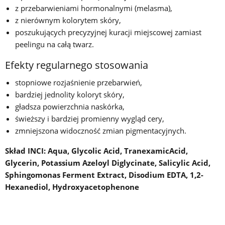
z przebarwieniami hormonalnymi (melasma),
z nierównym kolorytem skóry,
poszukujących precyzyjnej kuracji miejscowej zamiast
peelingu na całą twarz.
Efekty regularnego stosowania
stopniowe rozjaśnienie przebarwień,
bardziej jednolity koloryt skóry,
gładsza powierzchnia naskórka,
świeższy i bardziej promienny wygląd cery,
zmniejszona widoczność zmian pigmentacyjnych.
Skład INCI: Aqua, Glycolic Acid, TranexamicAcid,
Glycerin, Potassium Azeloyl Diglycinate, Salicylic Acid,
Sphingomonas Ferment Extract, Disodium EDTA, 1,2-
Hexanediol, Hydroxyacetophenone