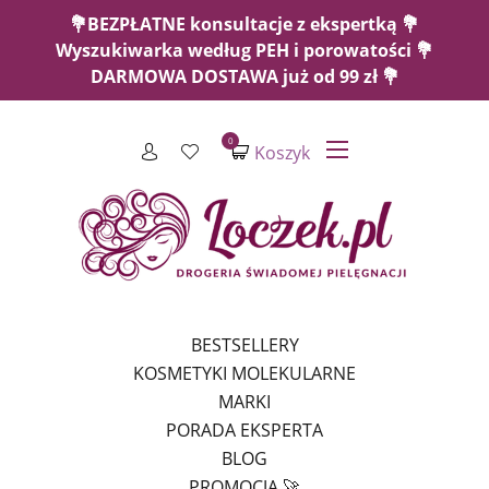
💐BEZPŁATNE konsultacje z ekspertką 💐
Wyszukiwarka według PEH i porowatości 💐
DARMOWA DOSTAWA już od 99 zł 💐
0
Koszyk
BESTSELLERY
KOSMETYKI MOLEKULARNE
MARKI
PORADA EKSPERTA
BLOG
PROMOCJA 🚀