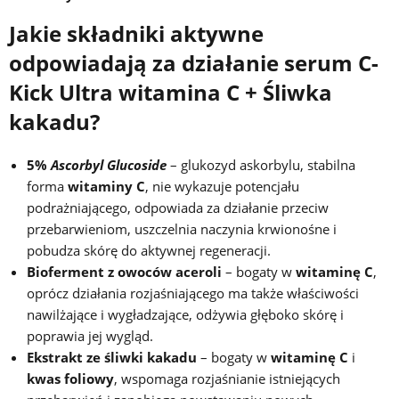
Jakie składniki aktywne
odpowiadają za działanie serum C-
Kick Ultra witamina C + Śliwka
kakadu?
5%
Ascorbyl Glucoside
– glukozyd askorbylu, stabilna
forma
witaminy C
, nie wykazuje potencjału
podrażniającego, odpowiada za działanie przeciw
przebarwieniom, uszczelnia naczynia krwionośne i
pobudza skórę do aktywnej regeneracji.
Bioferment z owoców aceroli
– bogaty w
witaminę C
,
oprócz działania rozjaśniającego ma także właściwości
nawilżające i wygładzające, odżywia głęboko skórę i
poprawia jej wygląd.
Ekstrakt ze śliwki kakadu
– bogaty w
witaminę C
i
kwas foliowy
, wspomaga rozjaśnianie istniejących