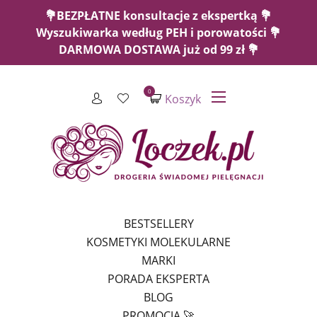
💐BEZPŁATNE konsultacje z ekspertką 💐
Wyszukiwarka według PEH i porowatości 💐
DARMOWA DOSTAWA już od 99 zł 💐
0
Koszyk
BESTSELLERY
KOSMETYKI MOLEKULARNE
MARKI
PORADA EKSPERTA
BLOG
PROMOCJA 🚀