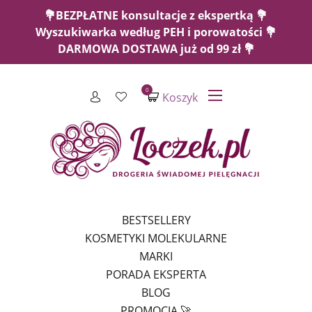
💐BEZPŁATNE konsultacje z ekspertką 💐
Wyszukiwarka według PEH i porowatości 💐
DARMOWA DOSTAWA już od 99 zł 💐
0
Koszyk
BESTSELLERY
KOSMETYKI MOLEKULARNE
MARKI
PORADA EKSPERTA
BLOG
PROMOCJA 🚀