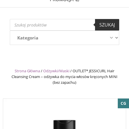
Wyszukiwarka
SZUKAJ
produktów
Strona Główna
/
Odżywki/Maski
/
OUTLET* JESSICURL Hair
Cleansing Cream – odżywka do mycia włosów kręconych MINI
(bez zapachu)
CG