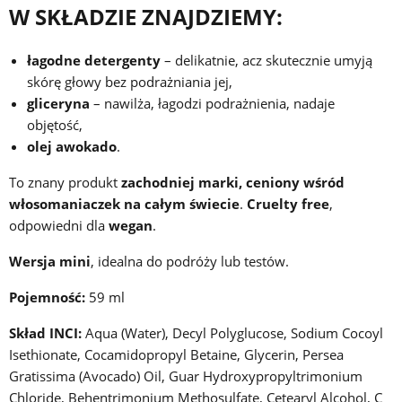
W SKŁADZIE ZNAJDZIEMY:
łagodne
detergenty
– delikatnie, acz skutecznie umyją
skórę głowy bez podrażniania jej,
gliceryna
– nawilża, łagodzi podrażnienia, nadaje
objętość,
olej awokado
.
To znany produkt
zachodniej marki,
ceniony wśród
włosomaniaczek na całym świecie
.
Cruelty free
,
odpowiedni dla
wegan
.
Wersja mini
, idealna do podróży lub testów.
Pojemność:
59 ml
Skład INCI:
Aqua (Water), Decyl Polyglucose, Sodium Cocoyl
Isethionate, Cocamidopropyl Betaine, Glycerin, Persea
Gratissima (Avocado) Oil, Guar Hydroxypropyltrimonium
Chloride, Behentrimonium Methosulfate, Cetearyl Alcohol, C