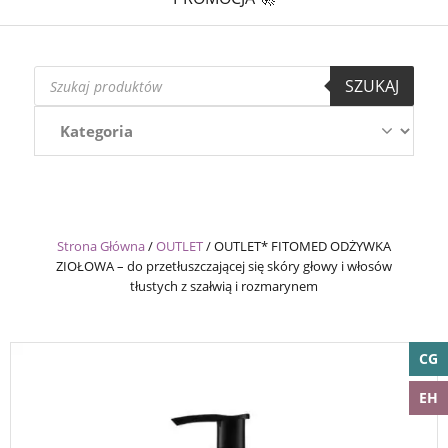
Wyszukiwarka
SZUKAJ
produktów
Strona Główna
/
OUTLET
/
OUTLET* FITOMED ODŻYWKA
ZIOŁOWA – do przetłuszczającej się skóry głowy i włosów
tłustych z szałwią i rozmarynem
CG
EH