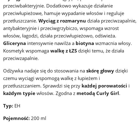
przeciwbakteryjnie. Dodatkowo wykazuje działanie
przeciwłupieżowe, hamuje wypadanie włosów i reguluje
przetłuszczanie.
Wyciąg z rozmarynu
działa przeciwzapalnie,
antybakteryjnie i przeciwgrzybiczo, wspomaga wzrost
włosów, łagodzi, działa przeciwłupieżowo, odświeża.
Gliceryna
intensywnie nawilża a
biotyna
wzmacnia włosy.
Kosmetyk wspomaga
walkę z ŁZS
dzięki temu, że działa
przeciwzapalnie.
Odżywka nadaje się do stosowania na
skórę głowy
dzięki
czemu wyciągi wspomogą walkę z łupieżem i
przetłuszczaniem. Sprawdzi się przy
każdej porowatości
i
każdym typie
włosów. Zgodna z
metodą Curly Girl
.
Typ:
EH
Pojemność:
200 ml