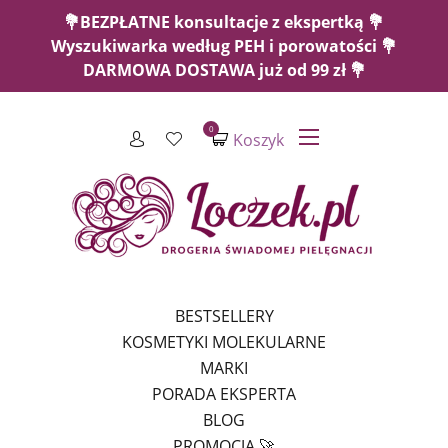
💐BEZPŁATNE konsultacje z ekspertką 💐
Wyszukiwarka według PEH i porowatości 💐
DARMOWA DOSTAWA już od 99 zł 💐
0
Koszyk
BESTSELLERY
KOSMETYKI MOLEKULARNE
MARKI
PORADA EKSPERTA
BLOG
PROMOCJA 🚀