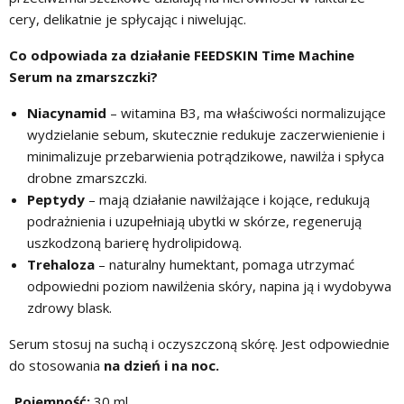
cery, delikat
nie je
spłycając i niwelując
.
Co odpowiada za działanie FEEDSKIN Time Machine
Serum na zmarszczki?
Niacynamid
– witamina B3, ma właściwości normalizujące
wydzielanie sebum, skutecznie redukuje zaczerwienienie i
minimalizuje przebarwienia potrądzikowe, nawilża i spłyca
drobne zmarszczki.
Peptydy
– mają działanie nawilżające i kojące, redukują
podrażnienia i uzupełniają ubytki w skórze, regenerują
uszkodzoną barierę hydrolipidową.
Trehaloza
– naturalny humektant, pomaga utrzymać
odpowiedni poziom nawilżenia skóry, napina ją i wydobywa
zdrowy blask.
Serum stosuj na suchą i oczyszczoną skórę. Jest odpowiednie
do stosowania
na dzień i na noc
.
Pojemność:
30 ml