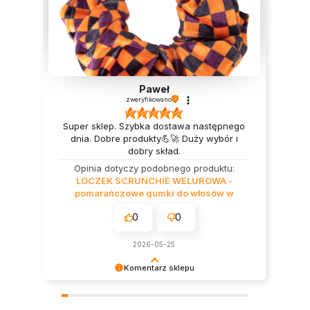
Paweł
zweryfikowano
Super sklep. Szybka dostawa następnego
dnia. Dobre produkty💪🚀 Duży wybór i
dobry skład.
Opinia dotyczy podobnego produktu:
LOCZEK SCRUNCHIE WELUROWA -
pomarańczowe gumki do włosów w
różnych wzorach - kwadraty
0
0
2026-05-25
Komentarz sklepu
Dziękujemy za miłe słowa! Doceniamy czas
poświęcony na podzielenie się z nami Twoim