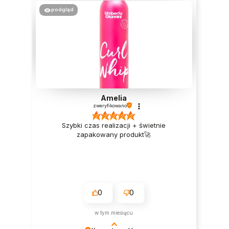
podgląd
Amelia
zweryfikowano
Szybki czas realizacji + świetnie
zapakowany produkt🚀
0
0
w tym miesiącu