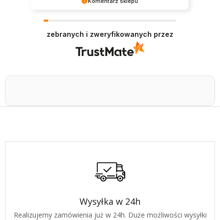
Komentarz sklepu
Dziękujemy bardzo za Twoją opinię! Twoja
recenzja wiele dla nas znaczy - dzięki niej wiemy,
zebranych i zweryfikowanych przez
że jesteśmy na właściwym torze :) Z
pozdrowieniami, obsługa sklepu.
Wysyłka w 24h
Realizujemy zamówienia już w 24h. Duże możliwości wysyłki