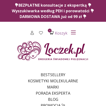
💐BEZPŁATNE konsultacje z ekspertką 💐
Wyszukiwarka według PEH i porowatości 💐
DARMOWA DOSTAWA już od 99 zł 💐
0
Koszyk
BESTSELLERY
KOSMETYKI MOLEKULARNE
MARKI
PORADA EKSPERTA
BLOG
PROMOCJA 🚀