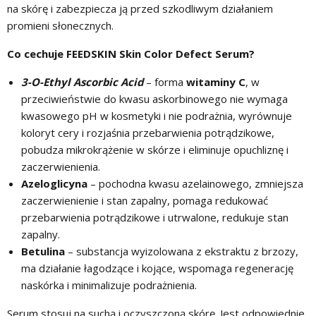
na skórę
i zabezpiecza ją przed szkodliwym działaniem
promieni słonecznych.
Co cechuje FEEDSKIN Skin Color Defect Serum?
3-O-Ethyl Ascorbic Acid
– forma
witaminy C
, w
przeciwieństwie do kwasu askorbinowego nie wymaga
kwasowego pH w kosmetyki i nie podrażnia, wyrównuje
koloryt cery i rozjaśnia przebarwienia potrądzikowe,
pobudza mikrokrążenie w skórze i eliminuje opuchliznę i
zaczerwienienia.
Azeloglicyna
– pochodna kwasu azelainowego, zmniejsza
zaczerwienienie i stan zapalny, pomaga redukować
przebarwienia potrądzikowe i utrwalone, redukuje stan
zapalny.
Betulina
– substancja wyizolowana z ekstraktu z brzozy,
ma działanie łagodzące i kojące, wspomaga regenerację
naskórka i minimalizuje podrażnienia.
Serum stosuj na suchą i oczyszczoną skórę. Jest odpowiednie