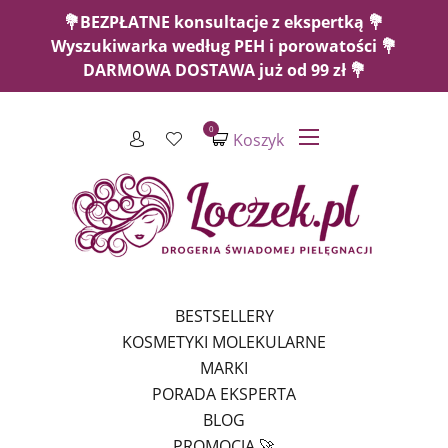
💐BEZPŁATNE konsultacje z ekspertką 💐
Wyszukiwarka według PEH i porowatości 💐
DARMOWA DOSTAWA już od 99 zł 💐
0
Koszyk
BESTSELLERY
KOSMETYKI MOLEKULARNE
MARKI
PORADA EKSPERTA
BLOG
PROMOCJA 🚀