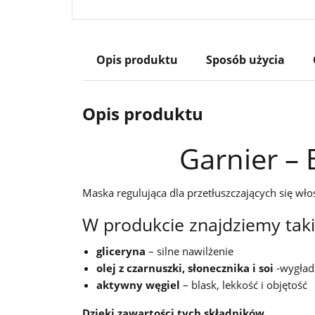
Opis produktu
Sposób użycia
Opis produktu
Garnier –
Maska regulująca dla przetłuszczających się w
W produkcie znajdziemy takie
gliceryna
– silne nawilżenie
olej z czarnuszki, słonecznika i soi
-wygład
aktywny węgiel
– blask, lekkość i objętość
Dzięki zawartości tych składników