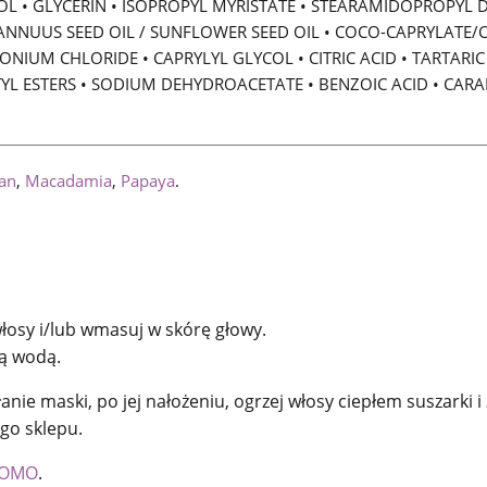
L • GLYCERIN • ISOPROPYL MYRISTATE • STEARAMIDOPROPYL D
US ANNUUS SEED OIL / SUNFLOWER SEED OIL • COCO-CAPRYLATE
M CHLORIDE • CAPRYLYL GLYCOL • CITRIC ACID • TARTARIC 
TYL ESTERS • SODIUM DEHYDROACETATE • BENZOIC ACID • CARA
an
,
Macadamia
,
Papaya
.
łosy i/lub wmasuj w skórę głowy.
łą wodą.
ie maski, po jej nałożeniu, ogrzej włosy ciepłem suszarki i
go sklepu.
 OMO
.