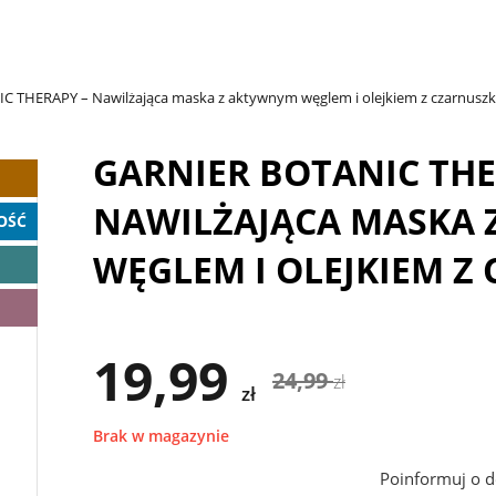
 THERAPY – Nawilżająca maska z aktywnym węglem i olejkiem z czarnuszk
GARNIER BOTANIC THE
NAWILŻAJĄCA MASKA
OŚĆ
WĘGLEM I OLEJKIEM Z
19,99
24,99
zł
zł
Brak w magazynie
Poinformuj o d