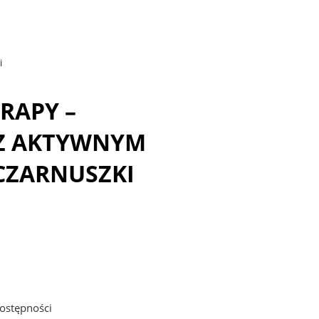
i
RAPY –
 Z AKTYWNYM
 CZARNUSZKI
ostępności