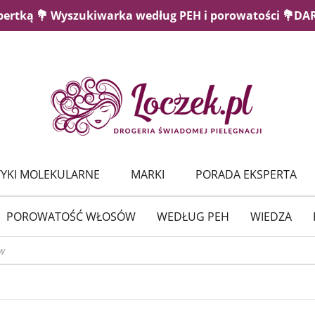
pertką 💐 Wyszukiwarka według PEH i porowatości 💐D
YKI MOLEKULARNE
MARKI
PORADA EKSPERTA
POROWATOŚĆ WŁOSÓW
WEDŁUG PEH
WIEDZA