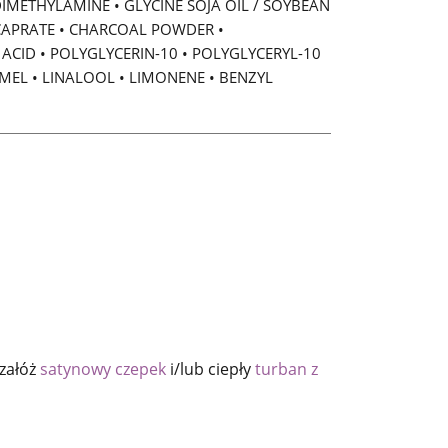
IMETHYLAMINE • GLYCINE SOJA OIL / SOYBEAN
/CAPRATE • CHARCOAL POWDER •
ACID • POLYGLYCERIN-10 • POLYGLYCERYL-10
MEL • LINALOOL • LIMONENE • BENZYL
 załóż
satynowy czepek
i/lub ciepły
turban z