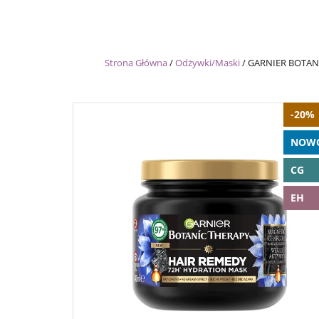
Strona Główna
/
Odżywki/Maski
/
GARNIER BOTANIC
-20%
NOW
CG
EH