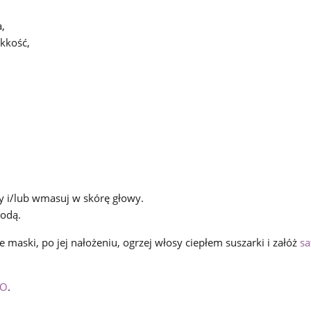
,
kkość,
y i/lub wmasuj w skórę głowy.
wodą.
maski, po jej nałożeniu, ogrzej włosy ciepłem suszarki i załóż
sa
MO
.