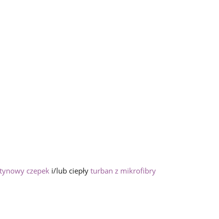
tynowy czepek
i/lub ciepły
turban z mikrofibry