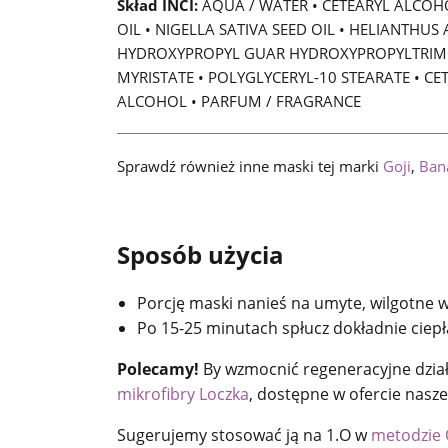
Skład INCI:
AQUA / WATER • CETEARYL ALCOHO
OIL • NIGELLA SATIVA SEED OIL • HELIANTH
HYDROXYPROPYL GUAR HYDROXYPROPYLTRIMONIU
MYRISTATE • POLYGLYCERYL-10 STEARATE • CE
ALCOHOL • PARFUM / FRAGRANCE
Sprawdź również inne maski tej marki
Goji
,
Ban
Sposób użycia
Porcję maski nanieś na umyte, wilgotne w
Po 15-25 minutach spłucz dokładnie ciep
Polecamy!
By wzmocnić regeneracyjne działan
mikrofibry Loczka
, dostępne w ofercie nasze
Sugerujemy stosować ją na 1.O w
metodzie