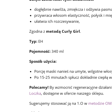
dogłębnie nawilża, zmiękcza i odżywia pasma
przywraca włosom elastyczność, połysk i mię
ułatwia ich rozczesywanie,
Zgodna z
metodą Curly Girl
.
Typ:
EH
Pojemność:
340 ml
Sposób użycia:
Porcję maski nanieś na umyte, wilgotne włos
Po 15-25 minutach spłucz dokładnie ciepłą 
Polecamy!
By wzmocnić regeneracyjne działanie 
Loczka
, dostępne w ofercie naszego sklepu.
Sugerujemy stosować ją na 1.O w
metodzie O