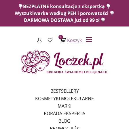
💐BEZPŁATNE konsultacje z ekspertką 💐
Wyszukiwarka według PEH i porowatości 💐
DARMOWA DOSTAWA już od 99 zł 💐
0
Koszyk
BESTSELLERY
KOSMETYKI MOLEKULARNE
MARKI
PORADA EKSPERTA
BLOG
PROMOCJA 🚀