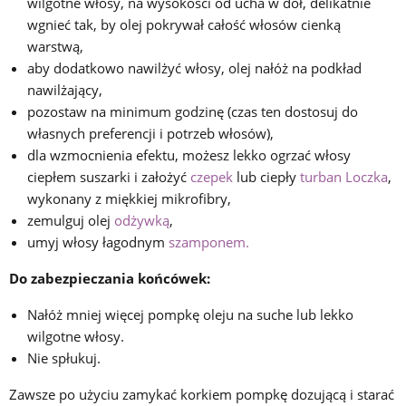
wilgotne włosy, na wysokości od ucha w dół, delikatnie
wgnieć tak, by olej pokrywał całość włosów cienką
warstwą,
aby dodatkowo nawilżyć włosy, olej nałóż na podkład
nawilżający,
pozostaw na minimum godzinę (czas ten dostosuj do
własnych preferencji i potrzeb włosów),
dla wzmocnienia efektu, możesz lekko ogrzać włosy
ciepłem suszarki i założyć
czepek
lub ciepły
turban Loczka
,
wykonany z miękkiej mikrofibry,
zemulguj olej
odżywką
,
umyj włosy łagodnym
szamponem.
Do zabezpieczania końcówek:
Nałóż mniej więcej pompkę oleju na suche lub lekko
wilgotne włosy.
Nie spłukuj.
Zawsze po użyciu zamykać korkiem pompkę dozującą i starać