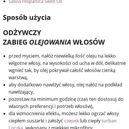
Salvia Hispanica Seed Oil
Sposób użycia
ODŻYWCZY
ZABIEG
OLEJOWANIA
WŁOSÓW
przed myciem, nałóż niewielką ilość oleju na lekko
wilgotne włosy, na wysokości od ucha w dół, delikatnie
wgnieć tak, by olej pokrywał całość włosów cienką
warstwą,
aby dodatkowo nawilżyć włosy, olej nałóż na podkład
nawilżający,
pozostaw na minimum godzinę (czas ten dostosuj do
własnych preferencji i potrzeb włosów),
dla wzmocnienia efektu, możesz lekko ogrzać włosy
ciepłem suszarki i założyć
czepek
lub ciepły
turban
Loczka
, wykonany z miękkiej mikrofibry,