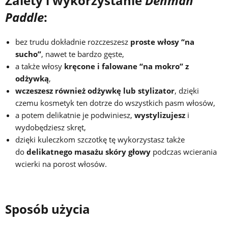
Zalety i wykorzystanie
Denman
Paddle
:
bez trudu dokładnie rozczeszesz
proste włosy “na
sucho”
, nawet te bardzo gęste,
a także włosy
kręcone i falowane “na mokro” z
odżywką
,
wczeszesz również odżywkę lub stylizator
, dzięki
czemu kosmetyk ten dotrze do wszystkich pasm włosów,
a potem delikatnie je podwiniesz,
wystylizujesz
i
wydobędziesz skręt,
dzięki kuleczkom szczotkę tę wykorzystasz także
do
delikatnego masażu skóry głowy
podczas wcierania
wcierki na porost włosów.
Sposób użycia