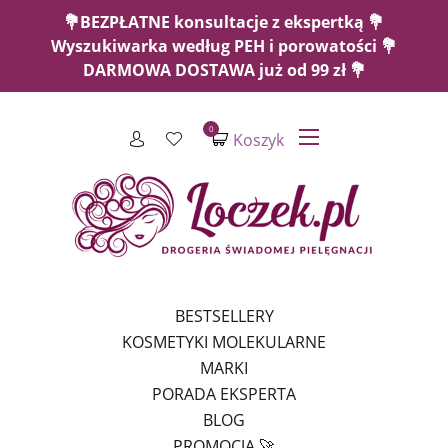
💐BEZPŁATNE konsultacje z ekspertką 💐
Wyszukiwarka według PEH i porowatości 💐
DARMOWA DOSTAWA już od 99 zł 💐
0
Koszyk
BESTSELLERY
KOSMETYKI MOLEKULARNE
MARKI
PORADA EKSPERTA
BLOG
PROMOCJA 🚀