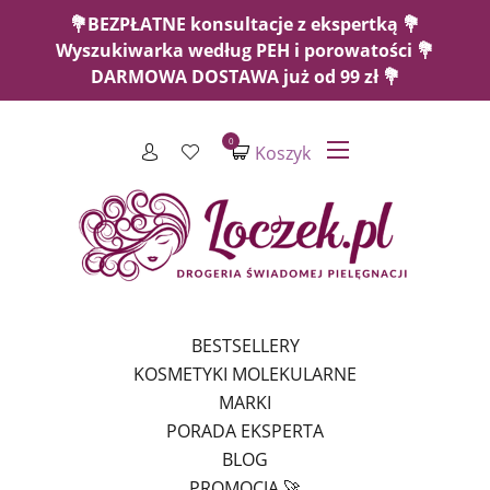
💐BEZPŁATNE konsultacje z ekspertką 💐
Wyszukiwarka według PEH i porowatości 💐
DARMOWA DOSTAWA już od 99 zł 💐
0
Koszyk
BESTSELLERY
KOSMETYKI MOLEKULARNE
MARKI
PORADA EKSPERTA
BLOG
PROMOCJA 🚀