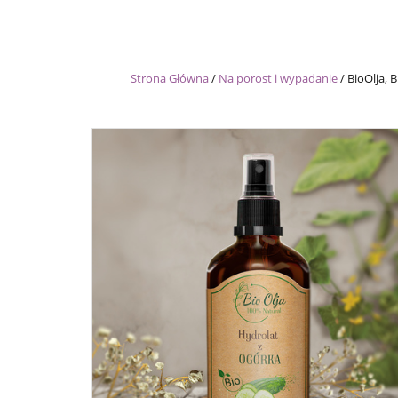
Strona Główna
/
Na porost i wypadanie
/
BioOlja, 