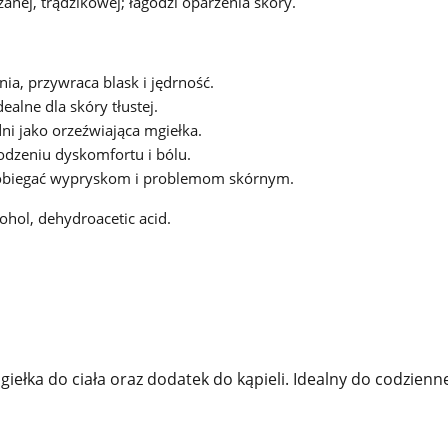
zanej, trądzikowej; łagodzi oparzenia skóry.
ia, przywraca blask i jędrność.
ealne dla skóry tłustej.
ni jako orzeźwiająca mgiełka.
dzeniu dyskomfortu i bólu.
biegać wypryskom i problemom skórnym.
lcohol, dehydroacetic acid.
iełka do ciała oraz dodatek do kąpieli. Idealny do codzien