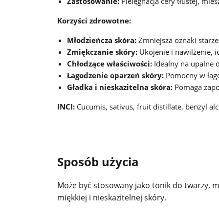
Zastosowanie:
Pielęgnacja cery tłustej, mies
Korzyści zdrowotne:
Młodzieńcza skóra:
Zmniejsza oznaki starzen
Zmiękczanie skóry:
Ukojenie i nawilżenie, id
Chłodzące właściwości:
Idealny na upalne d
Łagodzenie oparzeń skóry:
Pomocny w łago
Gładka i nieskazitelna skóra:
Pomaga zapo
INCI:
Cucumis, sativus, fruit distillate, benzyl a
Sposób użycia
Może być stosowany jako tonik do twarzy, mg
miękkiej i nieskazitelnej skóry.