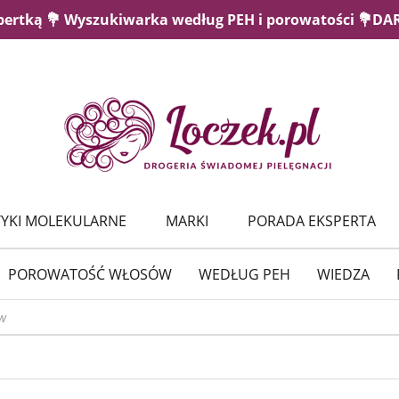
pertką 💐 Wyszukiwarka według PEH i porowatości 💐D
YKI MOLEKULARNE
MARKI
PORADA EKSPERTA
POROWATOŚĆ WŁOSÓW
WEDŁUG PEH
WIEDZA