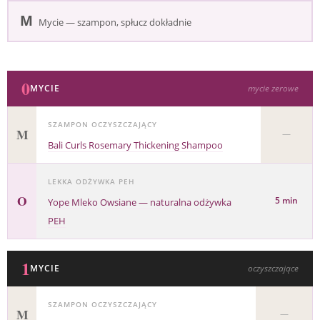
M
Mycie — szampon, spłucz dokładnie
0
MYCIE
mycie zerowe
SZAMPON OCZYSZCZAJĄCY
M
—
Bali Curls Rosemary Thickening Shampoo
LEKKA ODŻYWKA PEH
O
5 min
Yope Mleko Owsiane — naturalna odżywka
PEH
1
MYCIE
oczyszczające
SZAMPON OCZYSZCZAJĄCY
M
—