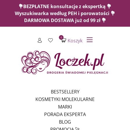
💐BEZPŁATNE konsultacje z ekspertką 💐
Wyszukiwarka według PEH i porowatości 💐
DARMOWA DOSTAWA już od 99 zł 💐
0
Koszyk
BESTSELLERY
KOSMETYKI MOLEKULARNE
MARKI
PORADA EKSPERTA
BLOG
PROMOCJA 🚀