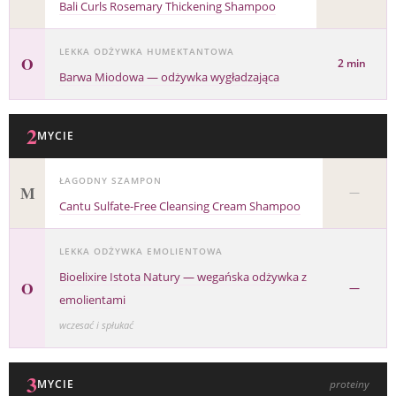
Bali Curls Rosemary Thickening Shampoo
LEKKA ODŻYWKA HUMEKTANTOWA
O
2 min
Barwa Miodowa — odżywka wygładzająca
2
MYCIE
ŁAGODNY SZAMPON
M
—
Cantu Sulfate-Free Cleansing Cream Shampoo
LEKKA ODŻYWKA EMOLIENTOWA
Bioelixire Istota Natury — wegańska odżywka z
O
—
emolientami
wczesać i spłukać
3
MYCIE
proteiny