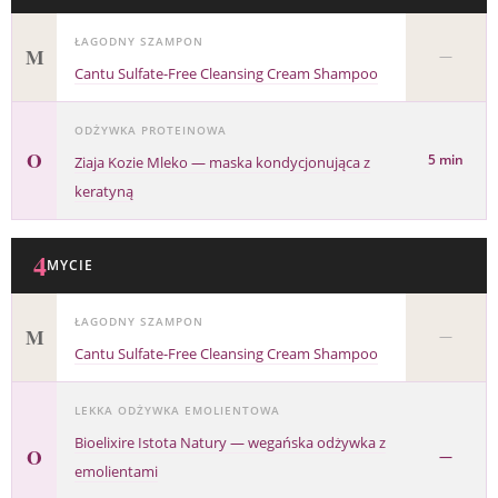
ŁAGODNY SZAMPON
M
—
Cantu Sulfate-Free Cleansing Cream Shampoo
ODŻYWKA PROTEINOWA
O
5 min
Ziaja Kozie Mleko — maska kondycjonująca z
keratyną
4
MYCIE
ŁAGODNY SZAMPON
M
—
Cantu Sulfate-Free Cleansing Cream Shampoo
LEKKA ODŻYWKA EMOLIENTOWA
Bioelixire Istota Natury — wegańska odżywka z
O
—
emolientami