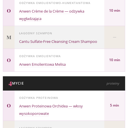
ODŻYWKA EMOLIENTOWO-HUMEKTANTOWA
O
10 min
Anwen Crème de la Crème — odżywka
wygładzająca
ŁAGODNY SZAMPON
M
—
Cantu Sulfate-Free Cleansing Cream Shampoo
ODŻYWKA EMOLIENTOWA
O
10 min
Anwen Emolientowa Melisa
4
MYCIE
proteiny
ODŻYWKA PROTEINOWA
O
5 min
Anwen Proteinowa Orchidea — włosy
wysokoporowate