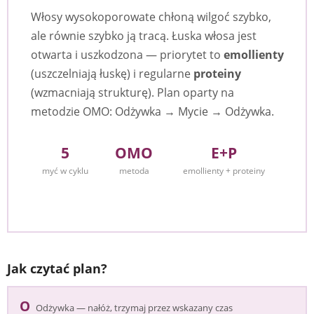
Włosy wysokoporowate chłoną wilgoć szybko,
ale równie szybko ją tracą. Łuska włosa jest
otwarta i uszkodzona — priorytet to
emollienty
(uszczelniają łuskę) i regularne
proteiny
(wzmacniają strukturę). Plan oparty na
metodzie OMO: Odżywka → Mycie → Odżywka.
5
OMO
E+P
myć w cyklu
metoda
emollienty + proteiny
Jak czytać plan?
O
Odżywka — nałóż, trzymaj przez wskazany czas