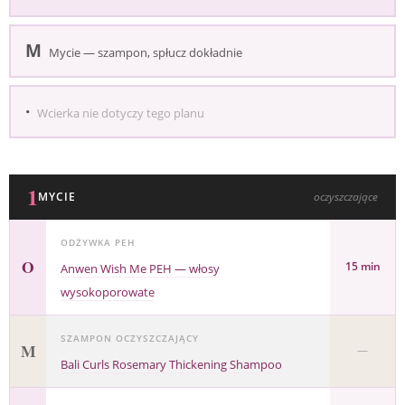
M
Mycie — szampon, spłucz dokładnie
·
Wcierka nie dotyczy tego planu
1
MYCIE
oczyszczające
ODŻYWKA PEH
O
15 min
Anwen Wish Me PEH — włosy
wysokoporowate
SZAMPON OCZYSZCZAJĄCY
M
—
Bali Curls Rosemary Thickening Shampoo