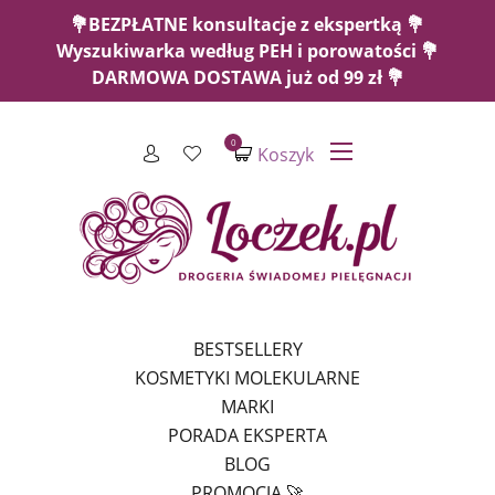
💐BEZPŁATNE konsultacje z ekspertką 💐
Wyszukiwarka według PEH i porowatości 💐
DARMOWA DOSTAWA już od 99 zł 💐
0
Koszyk
BESTSELLERY
KOSMETYKI MOLEKULARNE
MARKI
PORADA EKSPERTA
BLOG
PROMOCJA 🚀