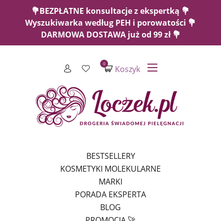
💐BEZPŁATNE konsultacje z ekspertką 💐
Wyszukiwarka według PEH i porowatości 💐
DARMOWA DOSTAWA już od 99 zł 💐
0
Koszyk
BESTSELLERY
KOSMETYKI MOLEKULARNE
MARKI
PORADA EKSPERTA
BLOG
PROMOCJA 🚀