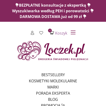
💐BEZPŁATNE konsultacje z ekspertką 💐
Wyszukiwarka według PEH i porowatości 💐
DARMOWA DOSTAWA już od 99 zł 💐
0
Koszyk
BESTSELLERY
KOSMETYKI MOLEKULARNE
MARKI
PORADA EKSPERTA
BLOG
PROMOCJA 🚀