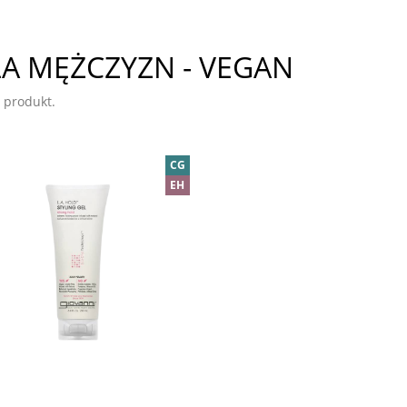
A MĘŻCZYZN - VEGAN
 produkt.
CG
EH