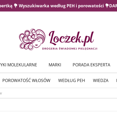
pertką 💐 Wyszukiwarka według PEH i porowatości 💐D
YKI MOLEKULARNE
MARKI
PORADA EKSPERTA
POROWATOŚĆ WŁOSÓW
WEDŁUG PEH
WIEDZA